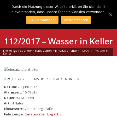
Durch die Nutzung dieser Website erklären Sie sich damit
einverstanden, dass unsere Dienste Cookies verwenden.
Ok, verstanden!
Mehr erfahren
112/2017 – Wasser in Keller
Freiwillige Feuerwehr Stadt Velten
>
Einsatzberichte
>
112/2017 – Wasser in
Keller
29. JUNI 2017
DENIS FREUND
ALLGEMEIN
0
Datum:
29. Juni 2017
Alarmzeit:
16:48 Uhr
Dauer:
54 Minuten
Art:
H:Natur
Einsatzort:
Velten Bergstraße
Fahrzeuge:
Gerätewagen Logistik 2