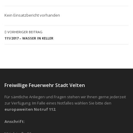
Kein Einsatzbericht vorhanden
VORHERIGER BEITRAG
111/2017 – WASSER IN KELLER
Freiwillige Feuerwehr Stadt Velten
Für sämtliche Anliegen und Fragen stehen wir Ihnen gerne jederzeit
zur Verfügung. Im Falle eines Notfalles wählen Sie bitte den
europaweiten Notruf 112
.
Anschrift: