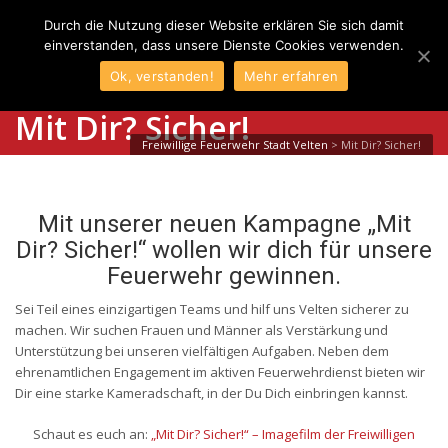
Durch die Nutzung dieser Website erklären Sie sich damit
einverstanden, dass unsere Dienste Cookies verwenden.
Ok, verstanden!
Mehr erfahren
Mit Dir? Sicher!
Freiwillige Feuerwehr Stadt Velten
>
Mit Dir? Sicher!
Mit unserer neuen Kampagne „Mit
Dir? Sicher!“ wollen wir dich für unsere
Feuerwehr gewinnen.
Sei Teil eines einzigartigen Teams und hilf uns Velten sicherer zu
machen. Wir suchen Frauen und Männer als Verstärkung und
Unterstützung bei unseren vielfältigen Aufgaben. Neben dem
ehrenamtlichen Engagement im aktiven Feuerwehrdienst bieten wir
Dir eine starke Kameradschaft, in der Du Dich einbringen kannst.
Schaut es euch an:
„Mit Dir? Sicher!“ – Imagefilm der Freiwilligen