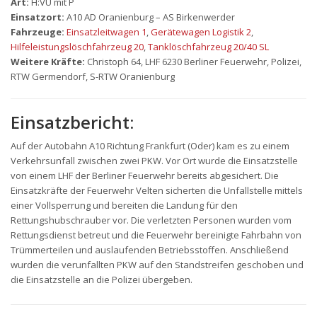
Art:
H:VU mit P
Einsatzort:
A10 AD Oranienburg – AS Birkenwerder
Fahrzeuge:
Einsatzleitwagen 1
,
Gerätewagen Logistik 2
,
Hilfeleistungslöschfahrzeug 20
,
Tanklöschfahrzeug 20/40 SL
Weitere Kräfte:
Christoph 64, LHF 6230 Berliner Feuerwehr, Polizei,
RTW Germendorf, S-RTW Oranienburg
Einsatzbericht:
Auf der Autobahn A10 Richtung Frankfurt (Oder) kam es zu einem
Verkehrsunfall zwischen zwei PKW. Vor Ort wurde die Einsatzstelle
von einem LHF der Berliner Feuerwehr bereits abgesichert. Die
Einsatzkräfte der Feuerwehr Velten sicherten die Unfallstelle mittels
einer Vollsperrung und bereiten die Landung für den
Rettungshubschrauber vor. Die verletzten Personen wurden vom
Rettungsdienst betreut und die Feuerwehr bereinigte Fahrbahn von
Trümmerteilen und auslaufenden Betriebsstoffen. Anschließend
wurden die verunfallten PKW auf den Standstreifen geschoben und
die Einsatzstelle an die Polizei übergeben.