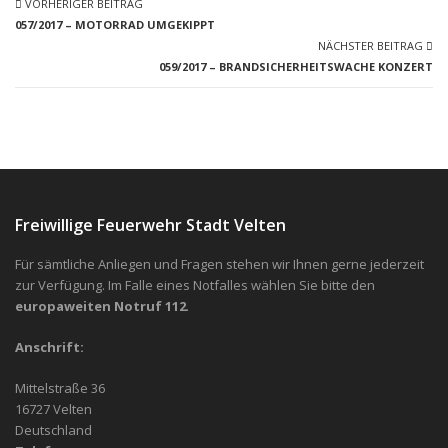
VORHERIGER BEITRAG
057/2017 – MOTORRAD UMGEKIPPT
NÄCHSTER BEITRAG
059/2017 – BRANDSICHERHEITSWACHE KONZERT
Freiwillige Feuerwehr Stadt Velten
Für sämtliche Anliegen und Fragen stehen wir Ihnen gerne jederzeit
zur Verfügung. Im Falle eines Notfalles wählen Sie bitte den
europaweiten Notruf 112
.
Anschrift:
Mittelstraße 36
16727 Velten
Deutschland