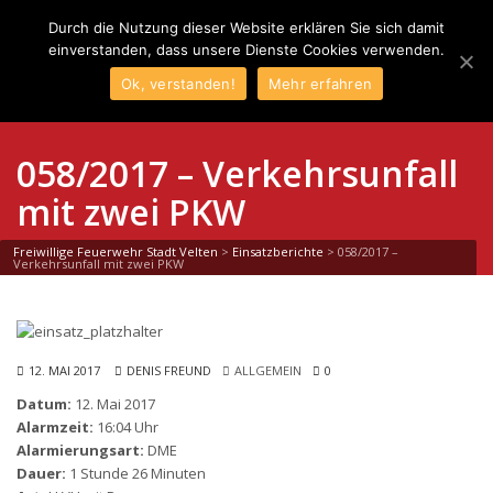
Durch die Nutzung dieser Website erklären Sie sich damit
einverstanden, dass unsere Dienste Cookies verwenden.
Ok, verstanden!
Mehr erfahren
058/2017 – Verkehrsunfall
mit zwei PKW
Freiwillige Feuerwehr Stadt Velten
>
Einsatzberichte
>
058/2017 –
Verkehrsunfall mit zwei PKW
12. MAI 2017
DENIS FREUND
ALLGEMEIN
0
Datum:
12. Mai 2017
Alarmzeit:
16:04 Uhr
Alarmierungsart:
DME
Dauer:
1 Stunde 26 Minuten